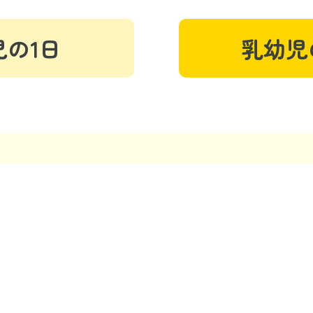
児の1日
乳幼児