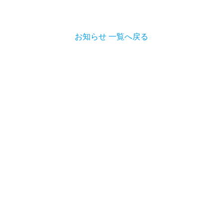
お知らせ 一覧へ戻る
たちのこと
園の内容
入園案内
私たちのこと
保育時間
入園申込書類
学園概要
園内ギャラリー
パンフレット
園児たちの1
お知らせ
しろはとの教育内容
アクセス